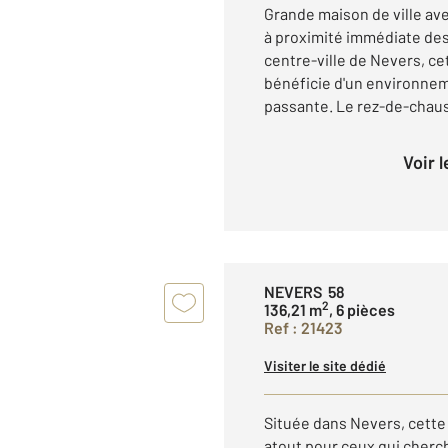
Grande maison de ville av
à proximité immédiate de
centre-ville de Nevers, ce
bénéficie d'un environne
passante. Le rez-de-chaus
Voir 
NEVERS 58
2
136,21 m
, 6 pièces
Ref : 21423
Visiter le site dédié
Située dans Nevers, cette 
atout pour ceux qui cherc