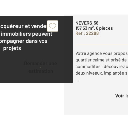
NEVERS 58
acquéreur et vendeur,
2
157,53 m
, 6 pièces
 immobiliers peuvent
Ref : 22288
ompagner dans vos
projets
Votre agence vous propos
quartier calme et prisé de
Demander une
commodités ; découvrez c
estimation
deux niveaux, implantée su
...
Voir 