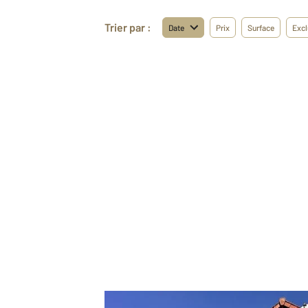
Trier par :
Date
Prix
Surface
Excl