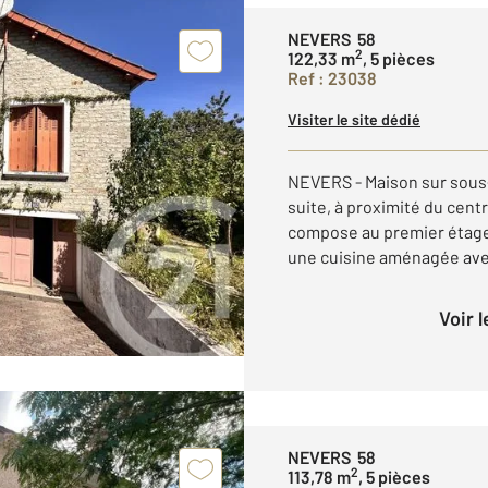
NEVERS 58
2
122,33 m
, 5 pièces
Ref : 23038
Visiter le site dédié
NEVERS - Maison sur sous-
suite, à proximité du centr
compose au premier étage :
une cuisine aménagée ave
Voir 
NEVERS 58
2
113,78 m
, 5 pièces