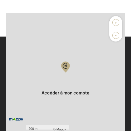
+
-
Parlons de vous, parlons biens
Votre compte :
Accéder à mon compte
500 m
©
Mappy