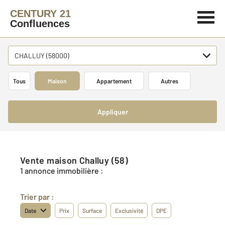
CENTURY 21
Confluences
CHALLUY (58000)
Tous
Maison
Appartement
Autres
Appliquer
Vente maison Challuy (58)
1 annonce immobilière :
Trier par :
Date
Prix
Surface
Exclusivité
DPE