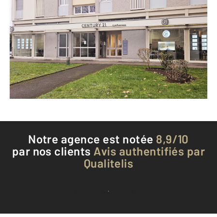
CENTURY 21 Confluences
8 boulevard Pierre de Coubertin
NEVERS - 58000
Envoyer un message
Téléphoner à l'agence
Notre agence est notée
8,9/10
par nos clients
Avis authentifiés par
Qualitelis
Voir tous les avis clients