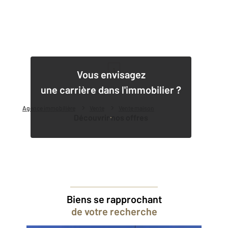
1
Vous envisagez
une carrière dans l'immobilier ?
Agence immobilière
Vente
Vente maison
Découvrir nos offres
Biens se rapprochant
de votre recherche