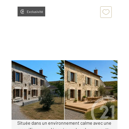
Exclusivité
CHALLUY 58
2
149,15 m
, 6 pièces
Ref : 23080
Maison à vendre
165 000 €
Visiter le site dédié
Située dans un environnement calme avec une