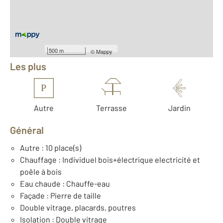
Nombre de pièces : 6
[Voir le détail]
Équipements
500 m
©
Mappy
Les plus
P
Autre
Terrasse
Jardin
Général
Autre : 10 place(s)
Chauffage : Individuel bois+électrique electricité et
poêle à bois
Eau chaude : Chauffe-eau
Façade : Pierre de taille
Double vitrage, placards, poutres
Isolation : Double vitrage