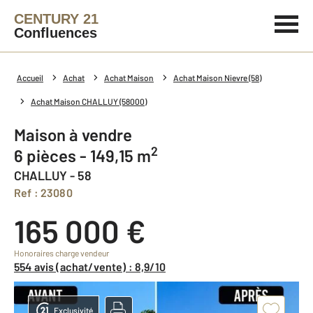
CENTURY 21
Confluences
Accueil
Achat
Achat Maison
Achat Maison Nievre (58)
Achat Maison CHALLUY (58000)
Maison à vendre
2
6 pièces - 149,15 m
CHALLUY - 58
Ref : 23080
165 000 €
Honoraires charge vendeur
554 avis (achat/vente) : 8,9/10
Exclusivité