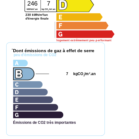
246
7
2
2
kWh/m
.an
kg CO
/m
.an
2
230 kWh/m²/an
d'énergie finale
logement extrêmement peu performant
Dont émissions de gaz à effet de serre
*
peu d'émissions de CO2
7
kgCO
/m
.an
2
2
Émissions de CO2 très importantes