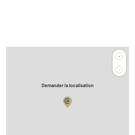
Afficher sur la carte :
+
Agence
Biens vendus
-
Demander la localisation
Vue globale
2
Surface totale : 400,7 m
2
Surface habitable : 149,2 m
2
Surface terrain : 12 581 m