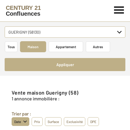
CENTURY 21
Confluences
GUERIGNY (58130)
Tous
Maison
Appartement
Autres
Appliquer
Vente maison Guerigny (58)
1 annonce immobilière :
Trier par :
Date
Prix
Surface
Exclusivité
DPE