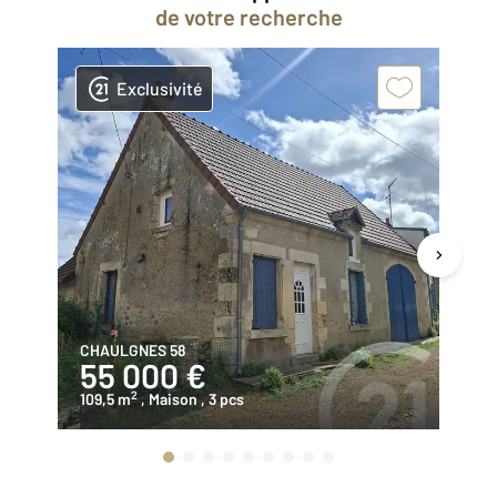
de votre recherche
Exclusivité
CHAULGNES 58
CH
55 000 €
1
2
109,5 m
, Maison
, 3 pcs
11