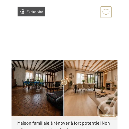
Exclusivité
GUERIGNY 58
2
116,40 m
, 6 pièces
Ref : 22814
Maison à vendre
89 000 €
Visiter le site dédié
Maison familiale à rénover à fort potentiel Non