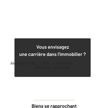
1
Vous envisagez
une carrière dans l'immobilier ?
Agence immobilière
Vente
Vente maison
Découvrir nos offres
Biens se rapprochant