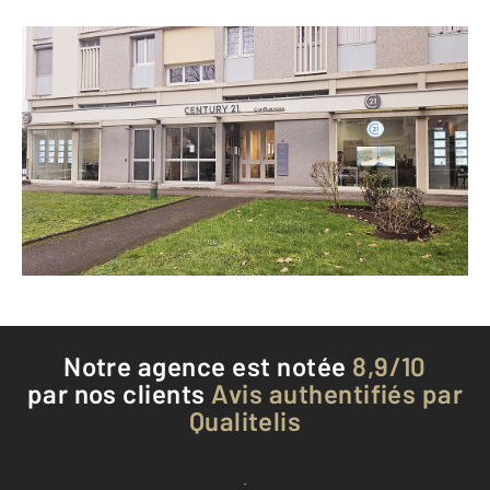
CENTURY 21 Confluences
8 boulevard Pierre de Coubertin
NEVERS - 58000
Envoyer un message
Téléphoner à l'agence
Notre agence est notée
8,9/10
par nos clients
Avis authentifiés par
Qualitelis
Voir tous les avis clients