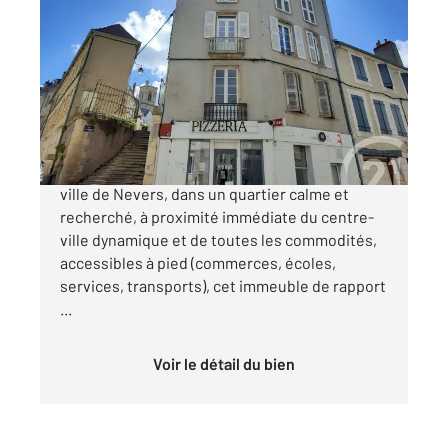
NEVERS 58
2
163,34 m
Ref : 23074
Immeuble à vendre
165 000 €
Opportunité à saisir ! Situé en plein cœur de la
ville de Nevers, dans un quartier calme et
recherché, à proximité immédiate du centre-
ville dynamique et de toutes les commodités,
accessibles à pied (commerces, écoles,
services, transports), cet immeuble de rapport
...
Voir le détail du bien