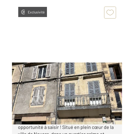
Exclusivité
NEVERS 58
2
257 m
Ref : 23084
Immeuble à vendre
230 000 €
Ensemble immobilier, Nevers centre. Belle
opportunité à saisir ! Situé en plein cœur de la
ville de Nevers, dans un quartier calme et