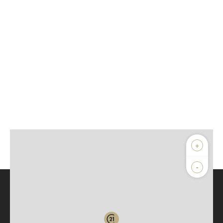
+
-
Parlons de vous, parlons biens