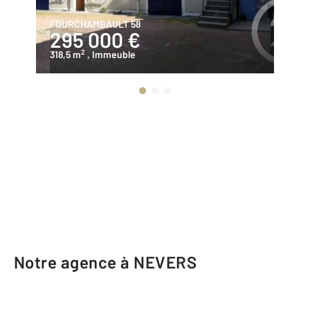
FOURCHAMBAULT 58
IM
295 000 €
8
2
318,5 m
, Immeuble
11
Notre agence à NEVERS