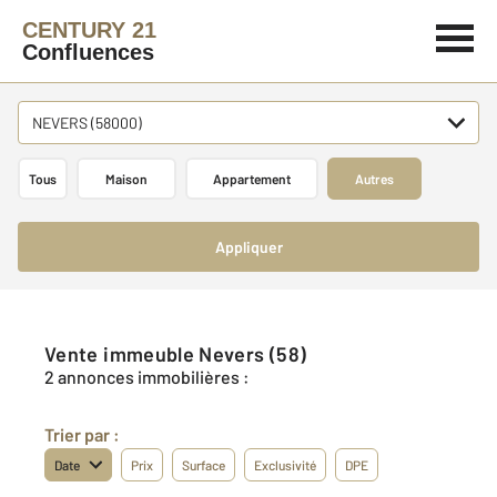
CENTURY 21
Confluences
NEVERS (58000)
Tous
Maison
Appartement
Autres
Appliquer
Vente immeuble Nevers (58)
2 annonces immobilières :
Trier par :
Date
Prix
Surface
Exclusivité
DPE