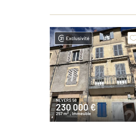
Exclusivité
NEVERS 58
230 000 €
2
257 m
, Immeuble