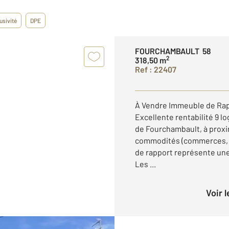
usivité
DPE
FOURCHAMBAULT 58
2
318,50 m
Ref : 22407
À Vendre Immeuble de Rap
Excellente rentabilité 9 l
de Fourchambault, à proxi
commodités (commerces, é
de rapport représente une
Les ...
Voir 