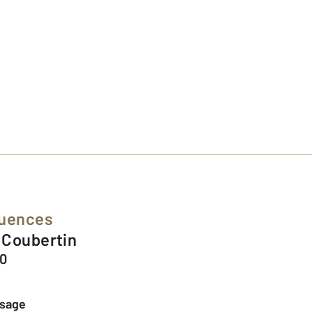
luences
e Coubertin
00
ssage