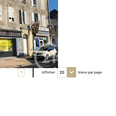
1
Afficher
biens par page