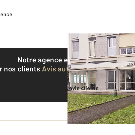
agence
Notre agence est notée
8,9/10
r nos clients
Avis authentifiés par Qualite
Voir tous les avis clients