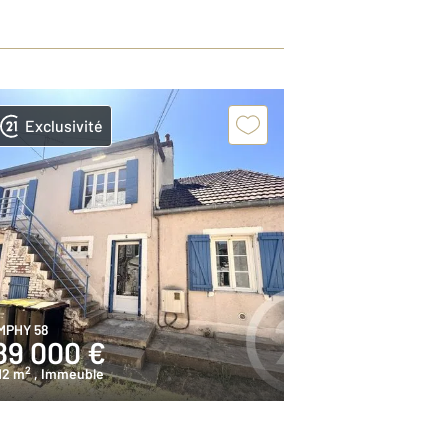
Exclusivité
MPHY 58
89 000 €
2
12 m
, Immeuble