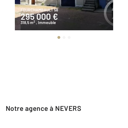
FOURCHAMBAULT 58
IM
295 000 €
8
2
318,5 m
, Immeuble
11
Notre agence à NEVERS