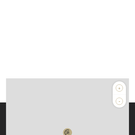
+
-
Parlons de vous, parlons biens