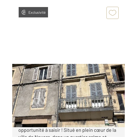
Exclusivité
NEVERS 58
2
257 m
Ref : 23084
Immeuble à vendre
230 000 €
Ensemble immobilier, Nevers centre. Belle
opportunité à saisir ! Situé en plein cœur de la
ville de Nevers, dans un quartier calme et