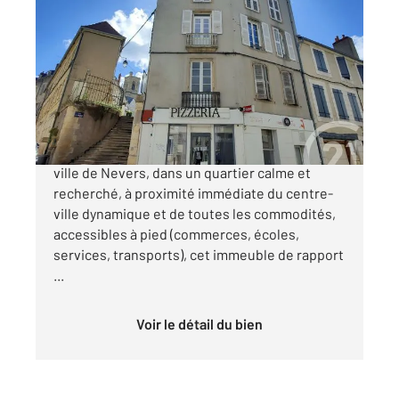
NEVERS 58
2
163,34 m
Ref : 23074
Immeuble à vendre
165 000 €
Opportunité à saisir ! Situé en plein cœur de la
ville de Nevers, dans un quartier calme et
recherché, à proximité immédiate du centre-
ville dynamique et de toutes les commodités,
accessibles à pied (commerces, écoles,
services, transports), cet immeuble de rapport
...
Voir le détail du bien