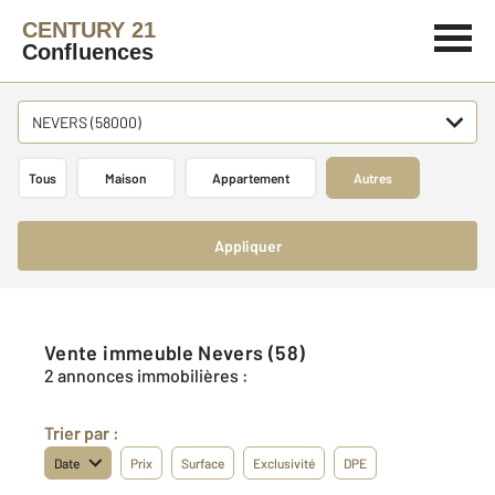
CENTURY 21
Confluences
NEVERS (58000)
Tous
Maison
Appartement
Autres
Appliquer
Vente immeuble Nevers (58)
2 annonces immobilières :
Trier par :
Date
Prix
Surface
Exclusivité
DPE