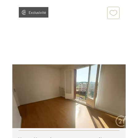
Exclusivité
DECIZE 58
2
73,44 m
, 4 pièces
Ref : 23022
Appartement F4 à louer
550 €
par mois charges comprises
Visiter le site dédié