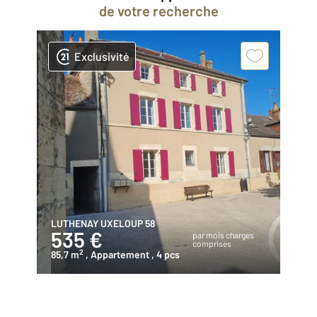
de votre recherche
Exclusivité
LUTHENAY UXELOUP 58
535 €
par mois charges
comprises
2
85,7 m
, Appartement
, 4 pcs