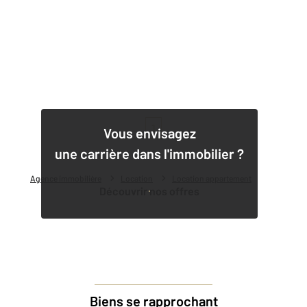
1
Vous envisagez
une carrière dans l'immobilier ?
Agence immobilière
Location
Location appartement
Découvrir nos offres
Biens se rapprochant