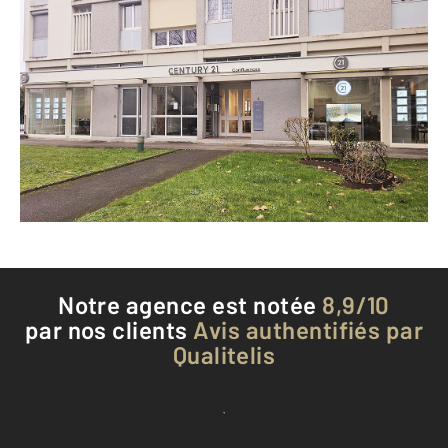
CENTURY 21 Confluences
8 boulevard Pierre de Coubertin
NEVERS - 58000
Envoyer un message
Téléphoner à l'agence
Notre agence est notée
8,9/10
par nos clients
Avis authentifiés par
Qualitelis
Voir tous les avis clients