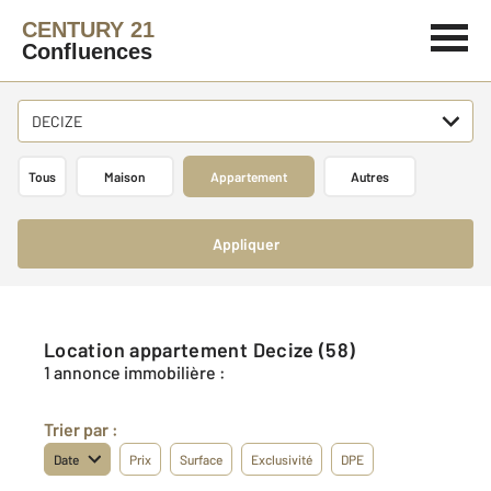
CENTURY 21
Confluences
DECIZE
Tous
Maison
Appartement
Autres
Appliquer
Location appartement Decize (58)
1 annonce immobilière :
Trier par :
Date
Prix
Surface
Exclusivité
DPE