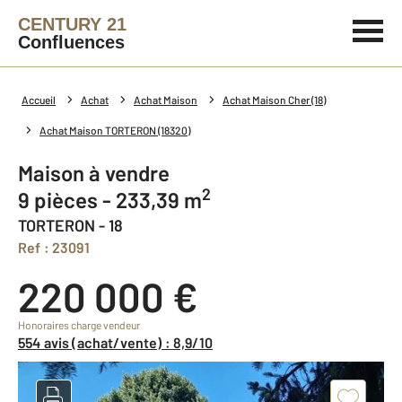
CENTURY 21
Confluences
Accueil
Achat
Achat Maison
Achat Maison Cher (18)
Achat Maison TORTERON (18320)
Maison à vendre
2
9 pièces - 233,39 m
TORTERON - 18
Ref : 23091
220 000 €
Honoraires charge vendeur
554 avis (achat/vente) : 8,9/10