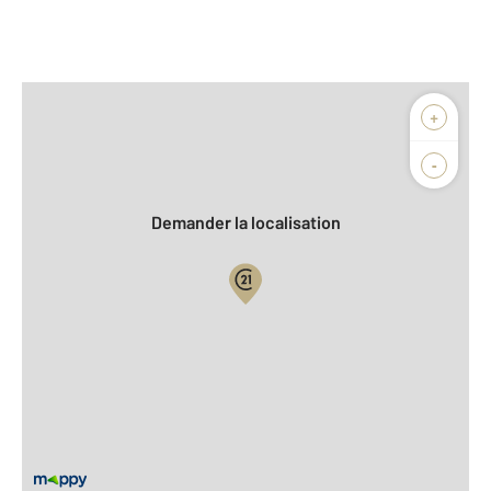
Afficher sur la carte :
+
Agence
Biens vendus
-
Demander la localisation
Vue globale
2
Surface totale : 253 m
2
Surface habitable : 233,4 m
2
Surface terrain : 2 397 m
Nombre de pièces : 9
[Voir le détail]