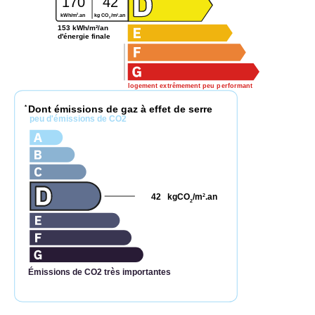
170
42
2
2
kWh/m
.an
kg CO
/m
.an
2
153 kWh/m²/an
d'énergie finale
logement extrêmement peu performant
Dont émissions de gaz à effet de serre
*
peu d'émissions de CO2
42
kgCO
/m
.an
2
2
Émissions de CO2 très importantes