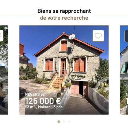
Biens se rapprochant
de votre recherche
NEVERS 58
N
125 000 €
2
53 m
, Maison
, 3 pcs
1