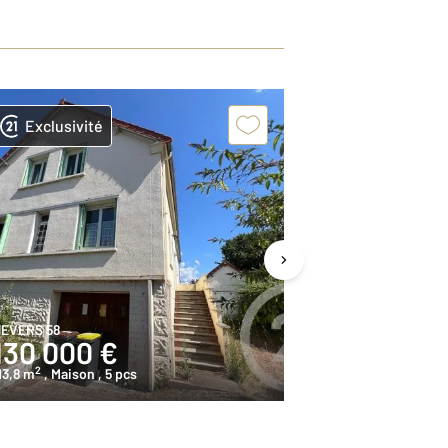
Exclusivité
Exclusivit
EVERS 58
CHALLUY 58
130 000 €
165 000
2
2
13,8 m
, Maison
, 5 pcs
149,2 m
, Maiso