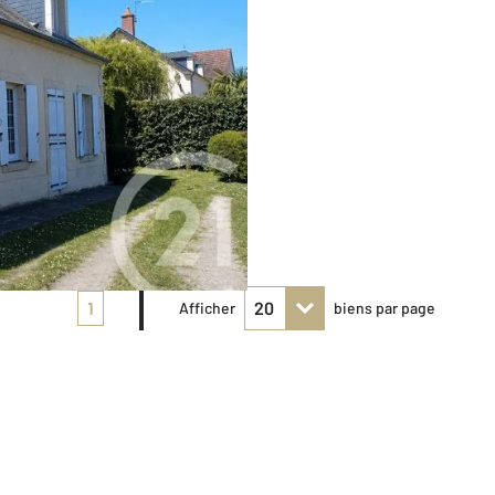
1
Afficher
biens par page