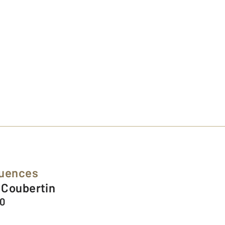
luences
e Coubertin
00