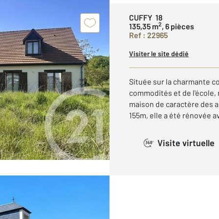
CUFFY 18
2
135,35 m
, 6 pièces
Ref : 22965
Visiter le site dédié
Située sur la charmante 
commodités et de l'école,
maison de caractère des a
155m, elle a été rénovée av
Visite virtuelle
360°