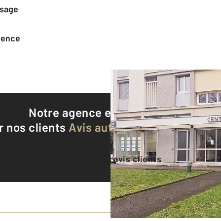
ssage
agence
Notre agence est notée
8,9/10
r nos clients
Avis authentifiés par Qualite
Voir tous les avis clients