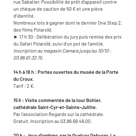
rue Sabatier. Possibilité de prêt d’appareil contre
un chèque de caution de 50 € et une pièce
d’identité.
Nombreux lots à gagner dont le dernier One Step 2,
des films Polaroïd.
► 17 h 30 : Délibération du jury puis remise des prix
du Safari Polaroïd, suivi d’un pot de l’amitié.
Inscription au magasin Camara jusqu’au 10/10 :
03.86.61.32.15.
14 h à 18 h : Portes ouvertes du musée de la Porte
du Croux.
Tarif : 2 €.
15 h : Visite commentée de la tour Bohier,
cathédrale Saint-Cyr-et-Sainte-Julitte.
Par l'association Regards sur la cathédrale.
Gratuit. Inscription au 03.86.68.46.00.
20 h :
Jeux d’ombres
, par le Quatuor Debussy, La